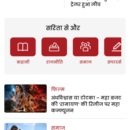
ट्रेलर हुआ लौंच
सरिता से और
कहानी
राजनीति
समाज
संपादकीय
फिल्म
अंधविश्वास या टोटका – महा बजट
की ‘रामायण’ की रिलीज पर महा
कन्फ्यूजन
समाज