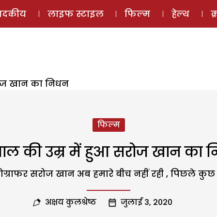
ई-मैगज़ीन
ऑडियो 
पादकीय
लाइफ स्टाइल
फिल्म
हेल्थ
क
सरोज खान का निधन
फिल्म
साल की उम्र में हुआ सरोज खान का 
ग्राफर सरोज खान अब हमारे बीच नहीं रही , पिछले कुछ द
अक्षय कुलश्रेष्ठ
जुलाई 3, 2020