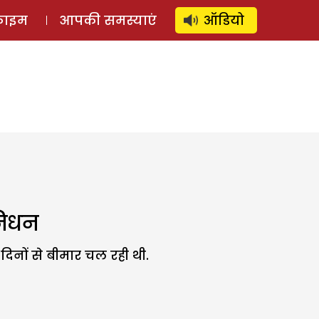
⚲
स्टोरी
लॉग इन
SUBSCRIBE
्राइम
आपकी समस्याएं
ऑडियो
निधन
िनों से बीमार चल रही थी.