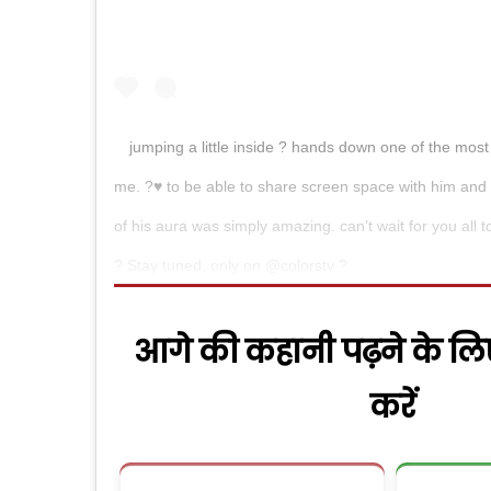
jumping a little inside ? hands down one of the mos
me. ?♥️ to be able to share screen space with him and
of his aura was simply amazing. can’t wait for you all 
? Stay tuned, only on @colorstv ?
आगे की कहानी पढ़ने के लि
करें