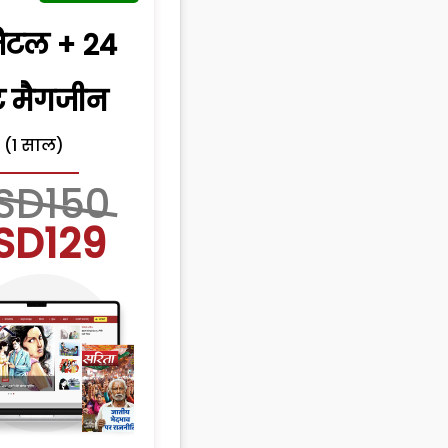
िटल + 24
िंट मैगजीन
(1 साल)
SD150
SD129