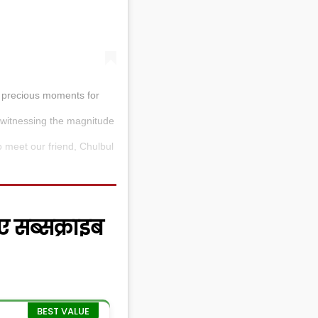
t precious moments for
 witnessing the magnitude
to meet our friend, Chulbul
ए सब्सक्राइब