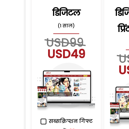
डिजिटल
डिज
(1 साल)
प्र
USD99
USD49
U
U
सब्सक्रिप्शन गिफ्ट