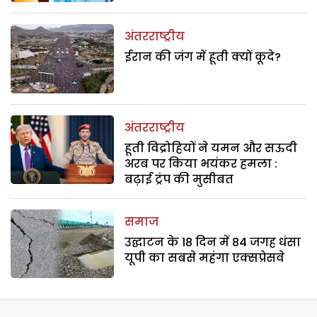
अंतरराष्ट्रीय
ईरान की जंग में हूती क्यों कूदे?
अंतरराष्ट्रीय
हूती विद्रोहियों ने यमन और सऊदी
अरब पर किया भयंकर हमला :
बढ़ाई ट्रंप की मुसीबत
समाज
उद्घाटन के 18 दिन में 84 जगह धंसा
यूपी का सबसे महंगा एक्सप्रेसवे