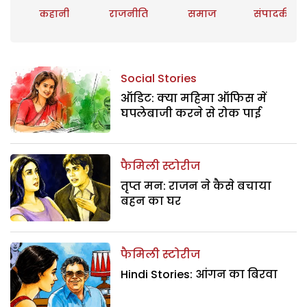
कहानी
राजनीति
समाज
संपादकीय
Social Stories
ऑडिट: क्या महिमा ऑफिस में
घपलेबाजी करने से रोक पाई
फैमिली स्टोरीज
तृप्त मन: राजन ने कैसे बचाया
बहन का घर
फैमिली स्टोरीज
Hindi Stories: आंगन का बिरवा