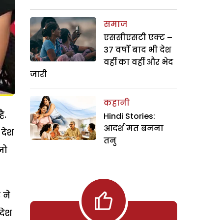
समाज
एससीएसटी एक्ट –
37 वर्षों बाद भी देश
वहीं का वहीं और भेद
जारी
कहानी
ै.
Hindi Stories:
आदर्श मत बनना
 देश
तनु
जो
 ने
देश