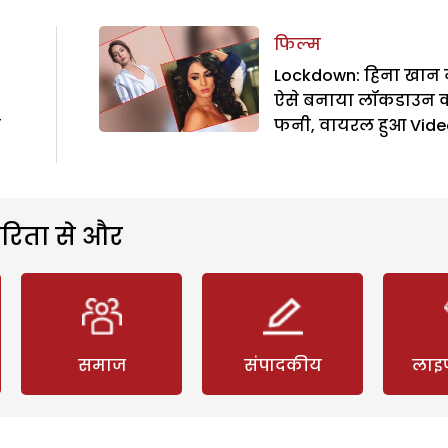
फिल्म
Lockdown: हिना खान 
ऐसे बनाया लॉकडाउन 
न
फनी, वायरल हुआ Vide
रिता से और
समाज
संपादकीय
लाइ