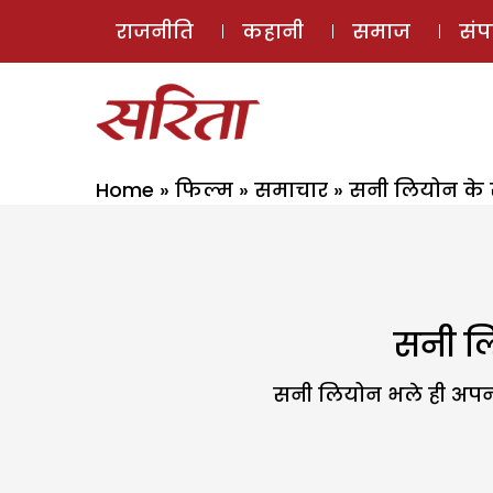
राजनीति
कहानी
समाज
सं
Home
»
फिल्म
»
समाचार
»
सनी लियोन के स
सनी लि
सनी लियोन भले ही अपनी ए