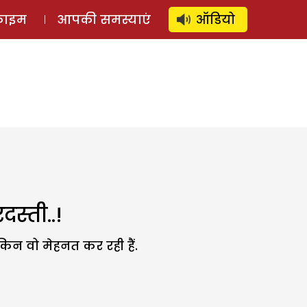
⚲
स्टोरी
लॉग इन
SUBSCRIBE
्राइम
आपकी समस्याएं
ऑडियो
स्ती..!
किन वो मेहनत कर रही हैं.