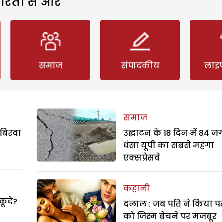
रिता से और
समाज
संपादकीय
लाइ
समाज
 बिरवा
उद्घाटन के 18 दिन में 84 ज
धंसा यूपी का सबसे महंगा
एक्सप्रेसवे
कहानी
 कूदे?
दलाल : जब पति ने किया पत
को जिस्म बेचने पर मजबूर