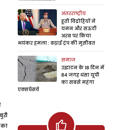
अंतरराष्ट्रीय
हूती विद्रोहियों ने
यमन और सऊदी
अरब पर किया
भयंकर हमला : बढ़ाई ट्रंप की मुसीबत
समाज
उद्घाटन के 18 दिन में
84 जगह धंसा यूपी
का सबसे महंगा
एक्सप्रेसवे
े
बुरी
 का