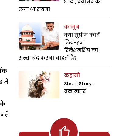
शादी, देवानंद को
लगा था सदमा
कानून
क्या सुप्रीम कोर्ट
लिव-इन
रिलेशनशिप का
रास्ता बंद करना चाहती है?
रॉक
कहानी
 में
Short Story :
बलात्कार
 के
ानते