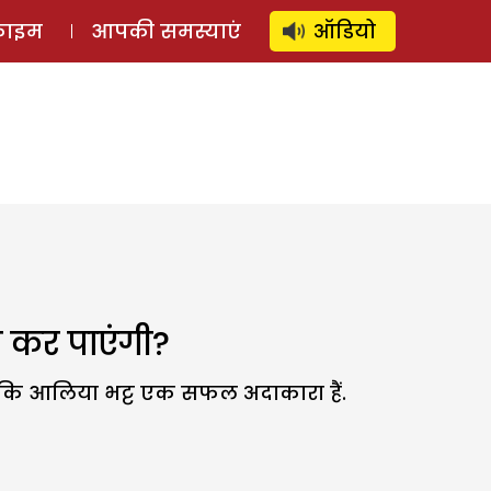
⚲
स्टोरी
लॉग इन
SUBSCRIBE
्राइम
आपकी समस्याएं
ऑडियो
य कर पाएंगी?
योंकि आलिया भट्ट एक सफल अदाकारा हैं.