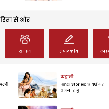
रिता से और
समाज
संपादकीय
लाइ
कहानी
पत्नी
Hindi Stories: आदर्श मत
र
बनना तनु