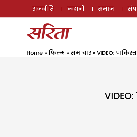
राजनीति
कहानी
समाज
सं
Home
»
फिल्म
»
समाचार
»
VIDEO: पाकिस्ता
VIDEO: प