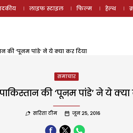
ई-मैगज़ीन
ऑडियो 
पादकीय
लाइफ स्टाइल
फिल्म
हेल्थ
क
न की ‘पूनम पांडे’ ने ये क्या कर दिया
समाचार
ाकिस्तान की ‘पूनम पांडे’ ने ये क्य
सरिता टीम
जून 25, 2016