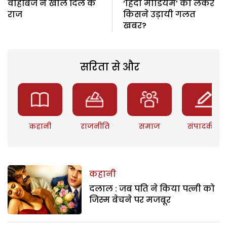
वाहबिज ने खोले दिल के
‘हिंदी मीडियम’ को लेकर
राज
किसने उड़ायी गलत
खबर?
सरिता से और
कहानी
राजनीति
समाज
संपादकीय
कहानी
दलाल : जब पति ने किया पत्नी को
जिस्म बेचने पर मजबूर