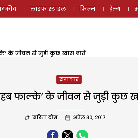
ई-मैगज़ीन
ऑडियो 
पादकीय
लाइफ स्टाइल
फिल्म
हेल्थ
क
े’ के जीवन से जुड़ी कुछ खास बातें
समाचार
ाहब फाल्के’ के जीवन से जुड़ी कुछ खा
सरिता टीम
अप्रैल 30, 2017