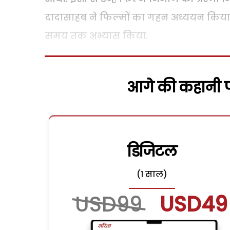
दादासाहब ने फिल्मों का गहन अध्ययन किया औ
समय तक अभ्यास किया.
आगे की कहानी पढ
डिजिटल
(1 साल)
USD99
USD49