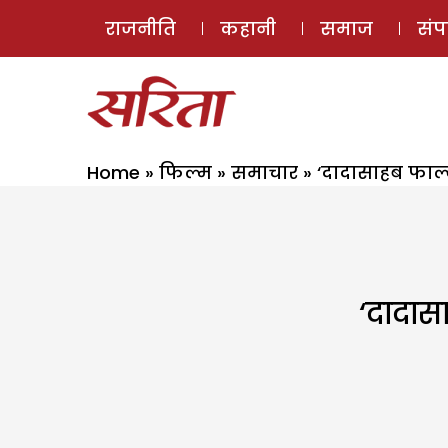
राजनीति
कहानी
समाज
सं
Home
»
फिल्म
»
समाचार
»
‘दादासाहब फाल्क
‘दादास