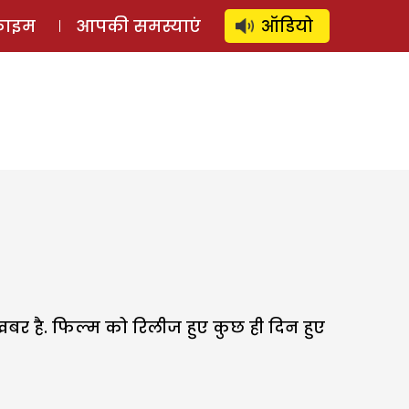
⚲
स्टोरी
लॉग इन
SUBSCRIBE
्राइम
आपकी समस्याएं
ऑडियो
र है. फिल्म को रिलीज हुए कुछ ही दिन हुए