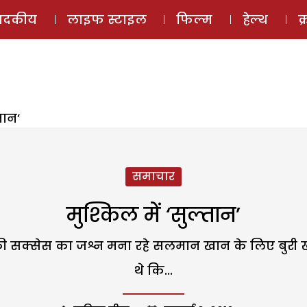
ई-मैगज़ीन
ऑडियो 
पादकीय
लाइफ स्टाइल
फिल्म
हेल्थ
क
तान’
समाचार
मुश्किल में ‘सुल्तान’
ी सक्सेस का जश्न मना रहे सलमान खान के लिए बुरी खब
थे कि...