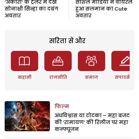
‘अकीरा’ के ट्रेलर में देखें
सोशल मीडिया में वायरल
सोनाक्षी सिन्हा का दबंग
हुआ सलमान का Cute
अवतार
अवतार
सरिता से और
कहानी
राजनीति
समाज
संपादकीय
फिल्म
अंधविश्वास या टोटका – महा बजट
की ‘रामायण’ की रिलीज पर महा
कन्फ्यूजन