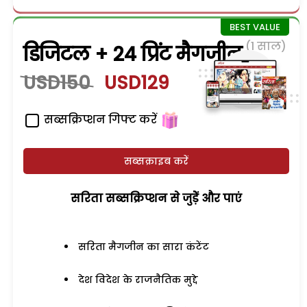
(1 साल)
डिजिटल + 24 प्रिंट मैगजीन
USD150
USD129
सब्सक्रिप्शन गिफ्ट करें
सब्सक्राइब करें
सरिता सब्सक्रिप्शन से जुड़ेें और पाएं
सरिता मैगजीन का सारा कंटेंट
देश विदेश के राजनैतिक मुद्दे