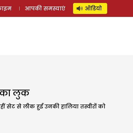
⚲
स्टोरी
लॉग इन
SUBSCRIBE
्राइम
आपकी समस्याएं
ऑडियो
र का लुक
हीं सेट से लीक हुई उनकी हालिया तस्वीरों को