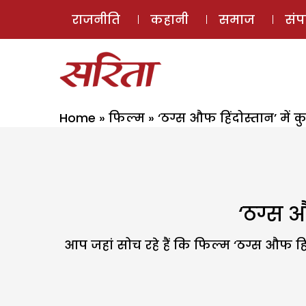
राजनीति
कहानी
समाज
सं
Home
»
फिल्म
»
‘ठग्स औफ हिंदोस्तान’ में
‘ठग्स औ
आप जहां सोच रहे हैं कि फिल्म ‘ठग्स औफ हिं