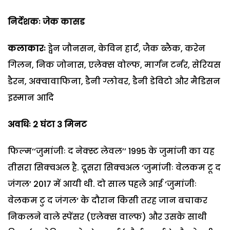
निर्देशकः जेक कासड
कलाकारः
ड्वेन जौनसन, केविन हार्ट, जैक ब्लैक, करेन
गिलन, निक जोनास, एलेक्स वोल्फ, मार्गन टर्नर, सेरियस
डैरन, अक्वावाफिना, डैनी ग्लोवर, डैनी डेविटो और मैडिसन
इस्मान आदि
अवधिः 2
घंटा 3
मिनट
फिल्म‘‘जुमांजीः द नेक्स्ट लेवल’’ 1995 के जुमांजी का यह
तीसरा सिक्वअल है. दूसरा सिक्वअल ‘जुमांजीः वेलकम टू द
जंगल’ 2017 में आयी थी. दो साल पहले आई ‘जुमांजीः
वेलकम टु द जंगल‘ के दौरान किसी तरह जान बचाकर
निकलने वाले स्पेंसर (एलेक्स वाल्फ) और उसके साथी