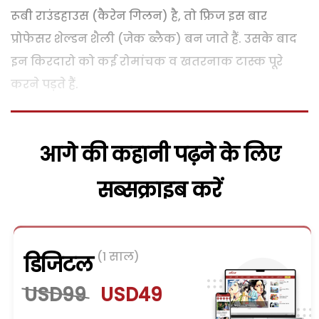
रूबी राउंडहाउस (कैरेन गिलन) है, तो फ्रिज इस बार
प्रोफेसर शेल्डन शैली (जेक ब्लैक) बन जाते हैं. उसके बाद
इन किरदारो को कई रोमांचक व खतरनाक टास्क पूरे
करने पड़ते हैं.
आगे की कहानी पढ़ने के लिए
सब्सक्राइब करें
(1 साल)
डिजिटल
USD99
USD49