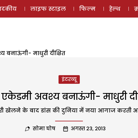
ई-मैगज़ीन
ऑडियो 
पादकीय
लाइफ स्टाइल
फिल्म
हेल्थ
क
य बनाऊंगी- माधुरी दीक्षित
इंटरव्यू
स एकेडमी अवश्य बनाऊंगी- माधुरी दीक
ी खेलने के बाद डांस की दुनिया में नया आगाज करती अभ
सोमा घोष
अगस्त 23, 2013