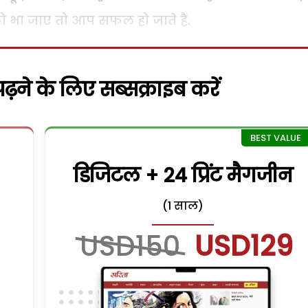
ो भा जाए तो आप सफल हो जाते हैं.
़ने के लिए सब्सक्राइब करें
डिजिटल + 24 प्रिंट मैगजीन
(1 साल)
USD150
USD129