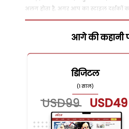
अलग होता है. अगर आप का स्टाइल दर्शकों क
आगे की कहानी पढ
डिजिटल
(1 साल)
USD99
USD49