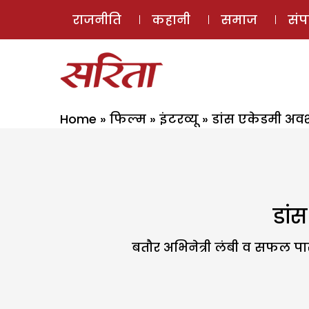
राजनीति
कहानी
समाज
सं
Home
»
फिल्म
»
इंटरव्यू
»
डांस एकेडमी अवश्
डां
बतौर अभिनेत्री लंबी व सफल पार