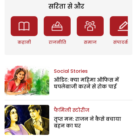
सरिता से और
कहानी
राजनीति
समाज
संपादकीय
Social Stories
ऑडिट: क्या महिमा ऑफिस में
घपलेबाजी करने से रोक पाई
फैमिली स्टोरीज
तृप्त मन: राजन ने कैसे बचाया
बहन का घर