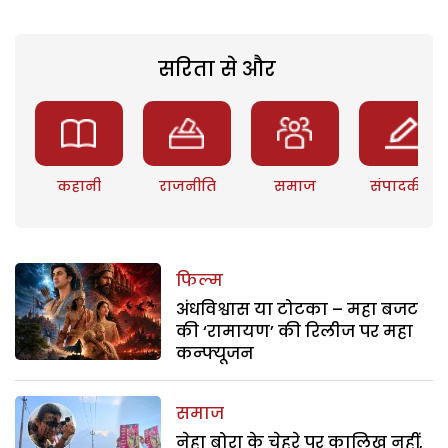
सरिता से और
कहानी
राजनीति
समाज
संपादकीय
फिल्म
अंधविश्वास या टोटका – महा बजट
की ‘रामायण’ की रिलीज पर महा
कन्फ्यूजन
समाज
नेहा बोरा के चेहरे पर कालिख नहीं,