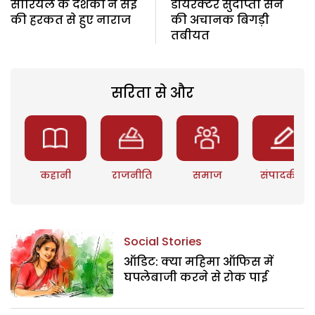
सीरियल के दर्शकों ने सई
डॉयरेक्टर सुदीप्तो सेन
की हरकत से हुए नाराज
की अचानक बिगड़ी
तबीयत
सरिता से और
कहानी
राजनीति
समाज
संपादकीय
Social Stories
ऑडिट: क्या महिमा ऑफिस में
घपलेबाजी करने से रोक पाई