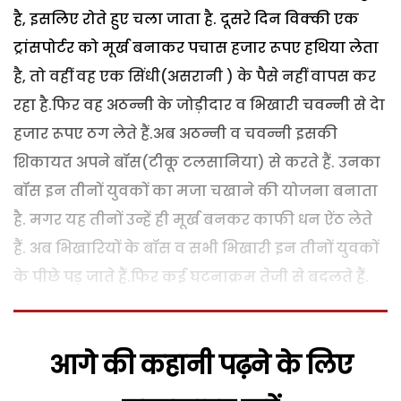
है, इसलिए रोते हुए चला जाता है. दूसरे दिन विक्की एक
ट्रांसपोर्टर को मूर्ख बनाकर पचास हजार रूपए हथिया लेता
है, तो वहीं वह एक सिंधी(असरानी ) के पैसे नहीं वापस कर
रहा है.फिर वह अठन्नी के जोड़ीदार व भिखारी चवन्नी से देा
हजार रूपए ठग लेते हैं.अब अठन्नी व चवन्नी इसकी
शिकायत अपने बॉस(टीकू टलसानिया) से करते हैं. उनका
बॉस इन तीनों युवकों का मजा चखाने की योजना बनाता
है. मगर यह तीनों उन्हें ही मूर्ख बनकर काफी धन ऐंठ लेते
हैं. अब भिखारियों के बॉस व सभी भिखारी इन तीनों युवकों
के पीछे पड़ जाते हैं.फिर कई घटनाक्रम तेजी से बदलते हैं.
आगे की कहानी पढ़ने के लिए