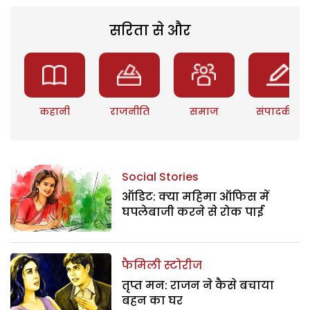
सरिता से और
कहानी
राजनीति
समाज
संपादकीय
Social Stories
ऑडिट: क्या महिमा ऑफिस में
घपलेबाजी करने से रोक पाई
फैमिली स्टोरीज
तृप्त मन: राजन ने कैसे बचाया
बहन का घर