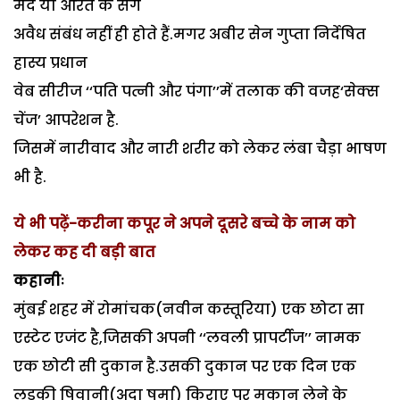
मर्द या औरत के संग
अवैध संबंध नहीं ही होते हैं.मगर अबीर सेन गुप्ता निर्देषित
हास्य प्रधान
वेब सीरीज ‘‘पति पत्नी और पंगा’’में तलाक की वजह‘सेक्स
चेंज’ आपरेशन है.
जिसमें नारीवाद और नारी शरीर को लेकर लंबा चैड़ा भाषण
भी है.
ये भी पढ़ें-
करीना कपूर ने अपने दूसरे बच्चे के नाम को
लेकर कह दी बड़ी बात
कहानीः
मुंबई शहर में रोमांचक(नवीन कस्तूरिया) एक छोटा सा
एस्टेट एजंट है,जिसकी अपनी ‘‘लवली प्रापर्टीज’’ नामक
एक छोटी सी दुकान है.उसकी दुकान पर एक दिन एक
लड़की षिवानी(अदा षर्मा) किराए पर मकान लेने के