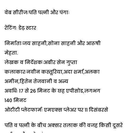
वेब सीरीजःपति पत्नी और पंगाः
रेटिंगः डेढ़ स्टार
निर्माताःजय साहनी,सोना साहनी और आरूषी
मेहता.
लेखक व निर्देशकःअबीर सेन गुप्ता
कलाकारःनवीन कस्तूरिया,अदा शर्मा,अलका
अमीन,हितेन तेजवानी व अन्य
अवधिः 17 से 26 मिनट के छह एपीसोड,लगभग
140 मिनट
ओटीटी प्लेटफार्मः एमएक्स प्लेअर पर 11 दिसंबरसे
पति व पत्नी के बीच अक्सर तलाक की वजह किसी दूसरे