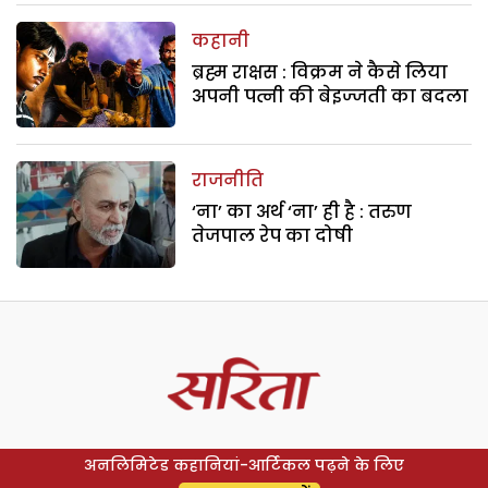
कहानी
ब्रह्म राक्षस : विक्रम ने कैसे लिया
अपनी पत्नी की बेइज्जती का बदला
राजनीति
‘ना’ का अर्थ ‘ना’ ही है : तरुण
तेजपाल रेप का दोषी
अनलिमिटेड कहानियां-आर्टिकल पढ़ने के लिए