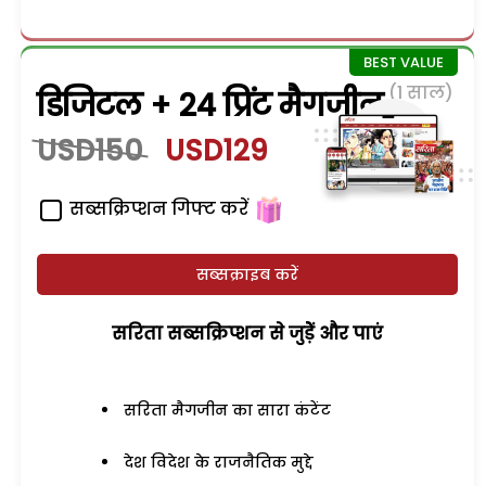
(1 साल)
डिजिटल + 24 प्रिंट मैगजीन
USD150
USD129
सब्सक्रिप्शन गिफ्ट करें
सब्सक्राइब करें
सरिता सब्सक्रिप्शन से जुड़ेें और पाएं
सरिता मैगजीन का सारा कंटेंट
देश विदेश के राजनैतिक मुद्दे