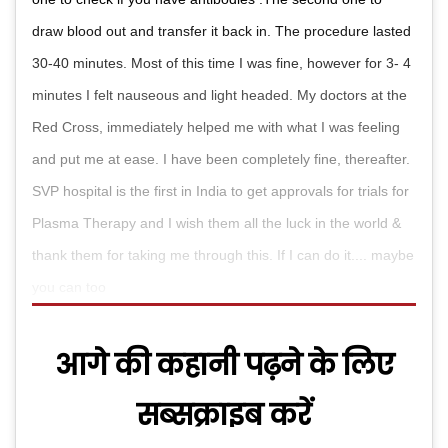
draw blood out and transfer it back in. The procedure lasted
30-40 minutes. Most of this time I was fine, however for 3- 4
minutes I felt nauseous and light headed. My doctors at the
Red Cross, immediately helped me with what I was feeling
and put me at ease. I have been completely fine, thereafter.
SVP hospital is the first in India to get approvals for trials for
Plasma Therapy and I wish them all the luck in the world &
thank them for taking me through this. If I can do it.... maybe
you can too
आगे की कहानी पढ़ने के लिए
सब्सक्राइब करें