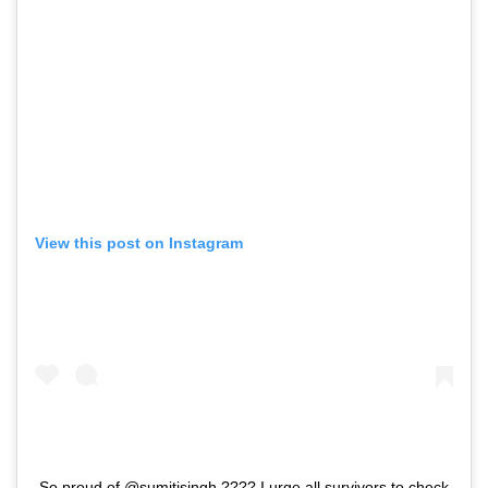
View this post on Instagram
So proud of @sumitisingh ???? I urge all survivors to check