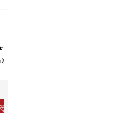
के
 है