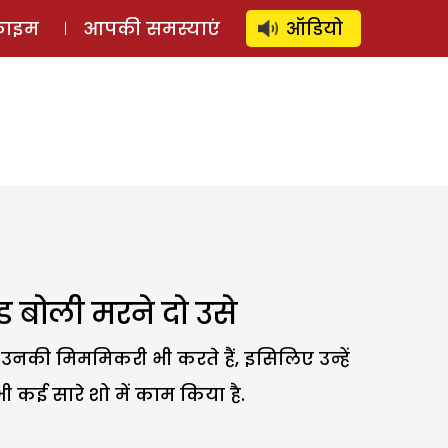
⚲
स्टोरी
लॉग इन
SUBSCRIBE
्राइम
आपकी समस्याएं
ऑडियो
ंड बोली मरने दो उसे
और उनकी मिममिकरी भी करते हैं, इसिलिए उन्हें
 कई सारे शो में काम किया है.