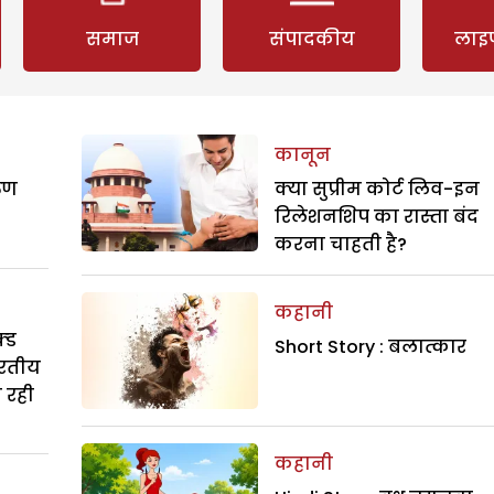
समाज
संपादकीय
लाइ
कानून
रुण
क्या सुप्रीम कोर्ट लिव-इन
रिलेशनशिप का रास्ता बंद
करना चाहती है?
कहानी
्ड
Short Story : बलात्कार
ारतीय
ा रही
कहानी