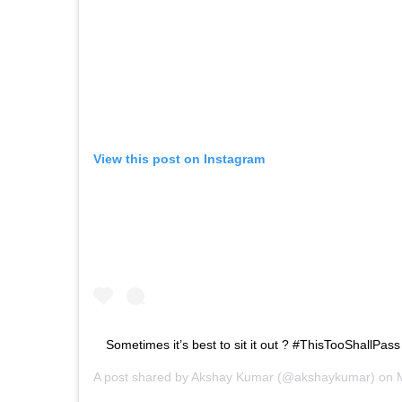
View this post on Instagram
Sometimes it’s best to sit it out ? #ThisTooShallPass
A post shared by
Akshay Kumar
(@akshaykumar) on