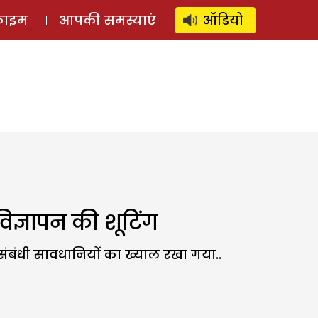
⚲
स्टोरी
लॉग इन
SUBSCRIBE
्राइम
आपकी समस्याएं
ऑडियो
िज्ञापन की शूटिंग
ंबंधी सावधानियों का ख्याल रखा गया..