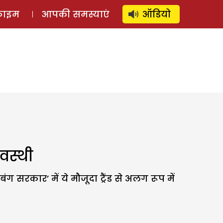
⚲
स्टोरी
लॉग इन
SUBSCRIBE
्राइम
आपकी समस्याएं
ऑडियो
वस्थी
रकार’ में ये मौजूदा ट्रैंड से अलग रूप में