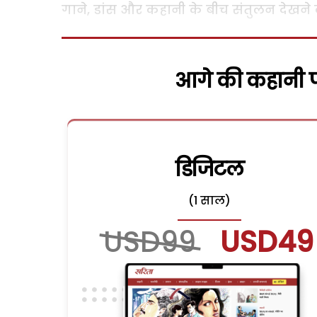
गाने, डांस और कहानी के बीच संतुलन देखने 
आगे की कहानी पढ
डिजिटल
(1 साल)
USD99
USD49