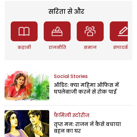
सरिता से और
कहानी
राजनीति
समाज
संपादकीय
Social Stories
ऑडिट: क्या महिमा ऑफिस में
घपलेबाजी करने से रोक पाई
फैमिली स्टोरीज
तृप्त मन: राजन ने कैसे बचाया
बहन का घर