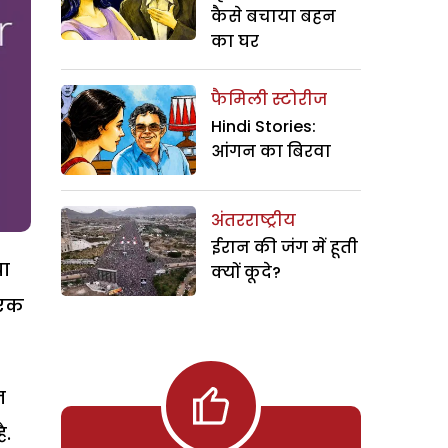
कैसे बचाया बहन
का घर
फैमिली स्टोरीज
Hindi Stories:
आंगन का बिरवा
अंतरराष्ट्रीय
ईरान की जंग में हूती
या
क्यों कूदे?
 एक
न
ै.