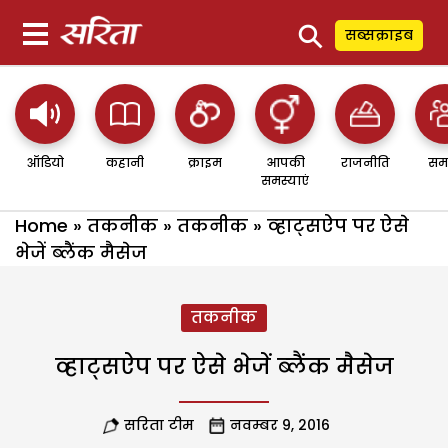
⚲
सब्सक्राइब
ऑडियो
कहानी
क्राइम
आपकी
राजनीति
सम
समस्याएं
Home
»
तकनीक
»
तकनीक
»
व्‍हाट्सऐप पर ऐसे
भेजें ब्‍लैंक मैसेज
तकनीक
व्‍हाट्सऐप पर ऐसे भेजें ब्‍लैंक मैसेज
सरिता टीम
नवम्बर 9, 2016