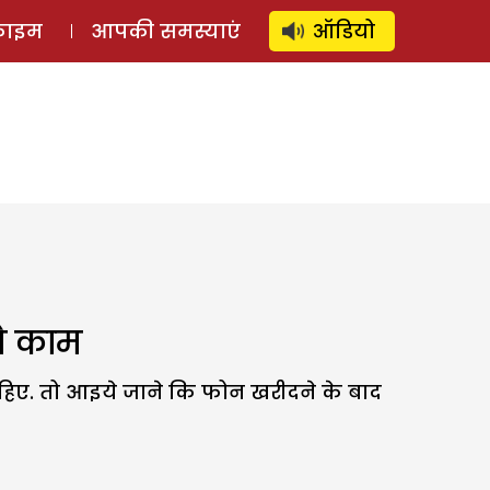
⚲
स्टोरी
लॉग इन
SUBSCRIBE
्राइम
आपकी समस्याएं
ऑडियो
ये काम
हिए. तो आइये जाने कि फोन खरीदने के बाद