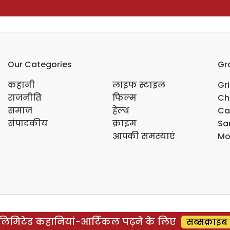
Our Categories
Gr
कहानी
लाइफ स्टाइल
Gr
राजनीति
फिल्म
Ch
समाज
हेल्थ
Ca
संपादकीय
क्राइम
Sar
आपकी समस्याएं
Mo
िमिटेड कहानियां-आर्टिकल पढ़ने के लिए
सब्सक्राइब 