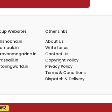
oup Websites
Other Links
ihshobha.in
About Us
ampak.in
Write for us
ravanmagazine.in
Contact Us
assalil.in
Copyright Policy
toringworld.in
Privacy Policy
Terms & Conditions
Dispatch & Delivery
करें