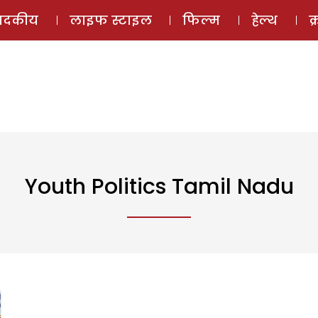
ई-मैगज़ीन
ऑडियो 
पादकीय
लाइफ स्टाइल
फिल्म
हेल्थ
क
Youth Politics Tamil Nadu