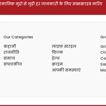
ाजिक मुद्दों से जुड़ी हर जानकारी के लिए सब्सक्राइब करिए
Our Categories
Gr
कहानी
लाइफ स्टाइल
Gr
राजनीति
फिल्म
Ch
समाज
हेल्थ
Ca
संपादकीय
क्राइम
Sar
आपकी समस्याएं
Mo