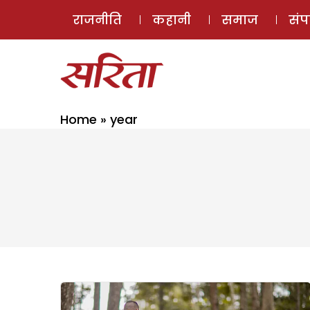
राजनीति
कहानी
समाज
सं
Home
»
year