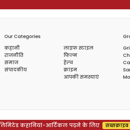
Our Categories
Gr
कहानी
लाइफ स्टाइल
Gr
राजनीति
फिल्म
Ch
समाज
हेल्थ
Ca
संपादकीय
क्राइम
Sar
आपकी समस्याएं
Mo
िमिटेड कहानियां-आर्टिकल पढ़ने के लिए
सब्सक्राइब 