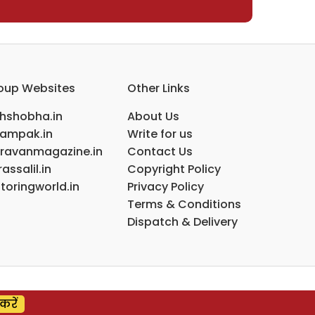
oup Websites
Other Links
ihshobha.in
About Us
ampak.in
Write for us
ravanmagazine.in
Contact Us
assalil.in
Copyright Policy
toringworld.in
Privacy Policy
Terms & Conditions
Dispatch & Delivery
करें