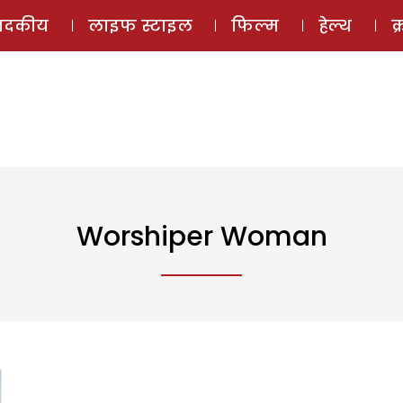
ई-मैगज़ीन
ऑडियो 
पादकीय
लाइफ स्टाइल
फिल्म
हेल्थ
क
Worshiper Woman