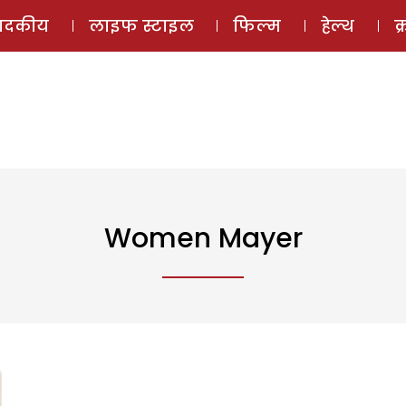
ई-मैगज़ीन
ऑडियो 
पादकीय
लाइफ स्टाइल
फिल्म
हेल्थ
क
Women Mayer