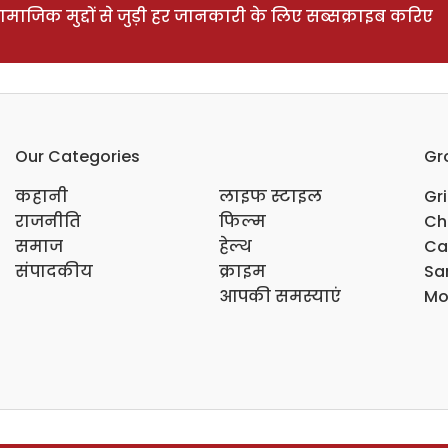
ाजिक मुद्दों से जुड़ी हर जानकारी के लिए सब्सक्राइब करिए
Our Categories
Gr
कहानी
लाइफ स्टाइल
Gr
राजनीति
फिल्म
Ch
समाज
हेल्थ
Ca
संपादकीय
क्राइम
Sar
आपकी समस्याएं
Mo