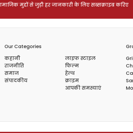
ाजिक मुद्दों से जुड़ी हर जानकारी के लिए सब्सक्राइब करिए
Our Categories
Gr
कहानी
लाइफ स्टाइल
Gr
राजनीति
फिल्म
Ch
समाज
हेल्थ
Ca
संपादकीय
क्राइम
Sar
आपकी समस्याएं
Mo