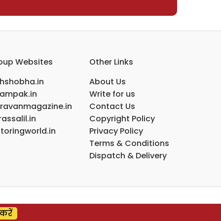
oup Websites
Other Links
ihshobha.in
About Us
ampak.in
Write for us
ravanmagazine.in
Contact Us
assalil.in
Copyright Policy
toringworld.in
Privacy Policy
Terms & Conditions
Dispatch & Delivery
करें