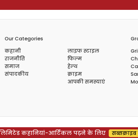
Our Categories
Gr
कहानी
लाइफ स्टाइल
Gr
राजनीति
फिल्म
Ch
समाज
हेल्थ
Ca
संपादकीय
क्राइम
Sar
आपकी समस्याएं
Mo
िमिटेड कहानियां-आर्टिकल पढ़ने के लिए
सब्सक्राइब 