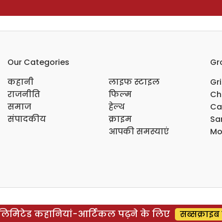
Our Categories
Gr
कहानी
लाइफ स्टाइल
Gr
राजनीति
फिल्म
Ch
समाज
हेल्थ
Ca
संपादकीय
क्राइम
Sar
आपकी समस्याएं
Mo
िमिटेड कहानियां-आर्टिकल पढ़ने के लिए
सब्सक्राइब 