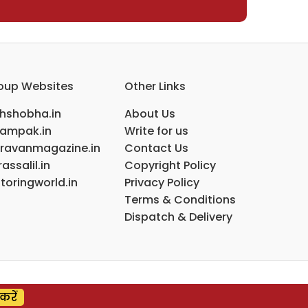
oup Websites
Other Links
ihshobha.in
About Us
ampak.in
Write for us
ravanmagazine.in
Contact Us
assalil.in
Copyright Policy
toringworld.in
Privacy Policy
Terms & Conditions
Dispatch & Delivery
करें