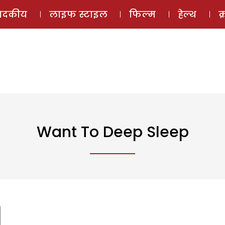
ई-मैगज़ीन
ऑडियो 
पादकीय
लाइफ स्टाइल
फिल्म
हेल्थ
क
Want To Deep Sleep