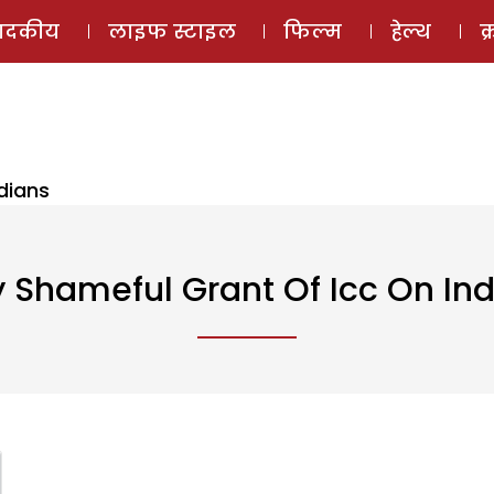
ई-मैगज़ीन
ऑडियो 
पादकीय
लाइफ स्टाइल
फिल्म
हेल्थ
क
dians
 Shameful Grant Of Icc On In