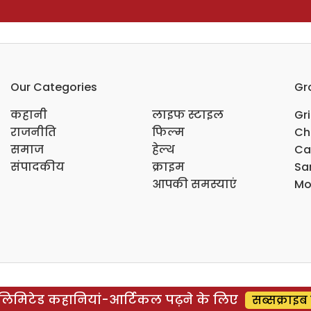
Our Categories
Gr
कहानी
लाइफ स्टाइल
Gr
राजनीति
फिल्म
Ch
समाज
हेल्थ
Ca
संपादकीय
क्राइम
Sar
आपकी समस्याएं
Mo
िमिटेड कहानियां-आर्टिकल पढ़ने के लिए
सब्सक्राइब 