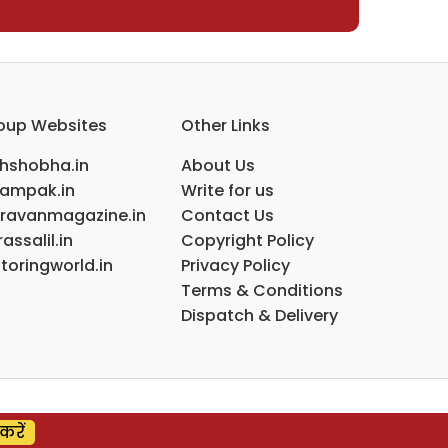
oup Websites
Other Links
ihshobha.in
About Us
ampak.in
Write for us
ravanmagazine.in
Contact Us
assalil.in
Copyright Policy
toringworld.in
Privacy Policy
Terms & Conditions
Dispatch & Delivery
करें