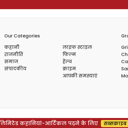
Our Categories
Gr
कहानी
लाइफ स्टाइल
Gr
राजनीति
फिल्म
Ch
समाज
हेल्थ
Ca
संपादकीय
क्राइम
Sar
आपकी समस्याएं
Mo
िमिटेड कहानियां-आर्टिकल पढ़ने के लिए
सब्सक्राइब 