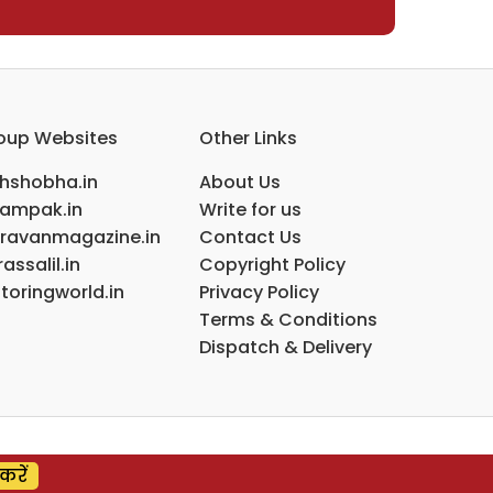
oup Websites
Other Links
ihshobha.in
About Us
ampak.in
Write for us
ravanmagazine.in
Contact Us
assalil.in
Copyright Policy
toringworld.in
Privacy Policy
Terms & Conditions
Dispatch & Delivery
करें