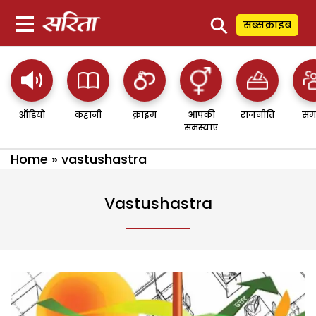
⚲
सब्सक्राइब
ऑडियो
कहानी
क्राइम
आपकी
राजनीति
सम
समस्याएं
Home
»
vastushastra
Vastushastra