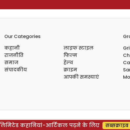
Our Categories
Gr
कहानी
लाइफ स्टाइल
Gr
राजनीति
फिल्म
Ch
समाज
हेल्थ
Ca
संपादकीय
क्राइम
Sar
आपकी समस्याएं
Mo
िमिटेड कहानियां-आर्टिकल पढ़ने के लिए
सब्सक्राइब 