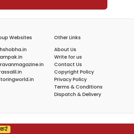
oup Websites
Other Links
ihshobha.in
About Us
ampak.in
Write for us
ravanmagazine.in
Contact Us
assalil.in
Copyright Policy
toringworld.in
Privacy Policy
Terms & Conditions
Dispatch & Delivery
करें