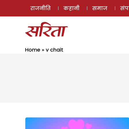
राजनीति
कहानी
समाज
सं
Home
»
v chait