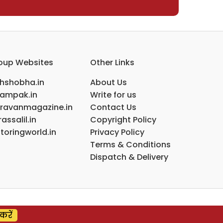
oup Websites
Other Links
ihshobha.in
About Us
ampak.in
Write for us
ravanmagazine.in
Contact Us
assalil.in
Copyright Policy
toringworld.in
Privacy Policy
Terms & Conditions
Dispatch & Delivery
करें