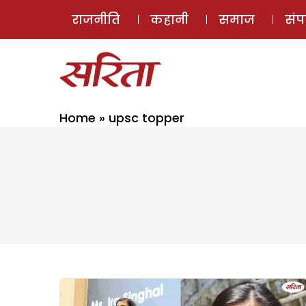
राजनीति
कहानी
समाज
सं
Home
»
upsc topper