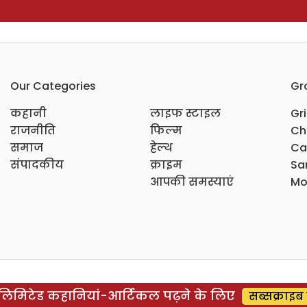
Our Categories
Gr
कहानी
लाइफ स्टाइल
Gr
राजनीति
फिल्म
Ch
समाज
हेल्थ
Ca
संपादकीय
क्राइम
Sar
आपकी समस्याएं
Mo
िमिटेड कहानियां-आर्टिकल पढ़ने के लिए
सब्सक्राइब 