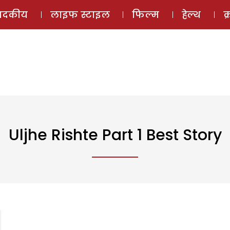
ई-मैगज़ीन
ऑडियो 
पादकीय
लाइफ स्टाइल
फिल्म
हेल्थ
क
Uljhe Rishte Part 1 Best Story