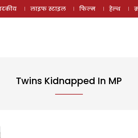
ई-मैगज़ीन
ऑडियो 
पादकीय
लाइफ स्टाइल
फिल्म
हेल्थ
क
Twins Kidnapped In MP