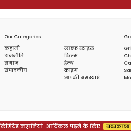
Our Categories
Gr
कहानी
लाइफ स्टाइल
Gr
राजनीति
फिल्म
Ch
समाज
हेल्थ
Ca
संपादकीय
क्राइम
Sar
आपकी समस्याएं
Mo
िमिटेड कहानियां-आर्टिकल पढ़ने के लिए
सब्सक्राइब 