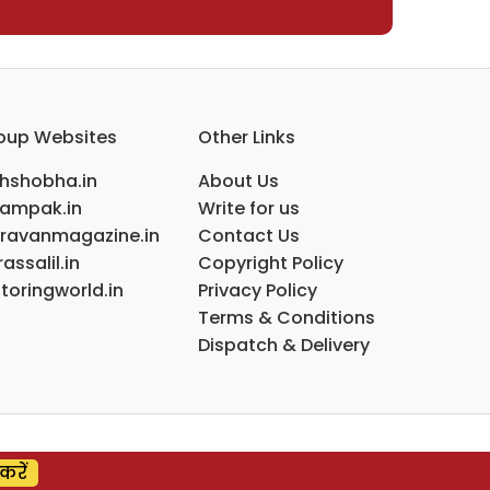
oup Websites
Other Links
ihshobha.in
About Us
ampak.in
Write for us
ravanmagazine.in
Contact Us
assalil.in
Copyright Policy
toringworld.in
Privacy Policy
Terms & Conditions
Dispatch & Delivery
करें