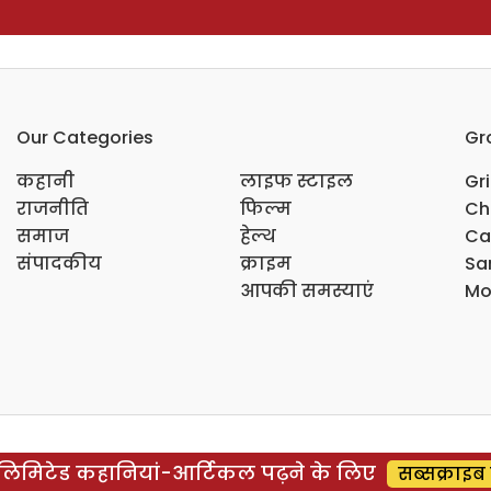
Our Categories
Gr
कहानी
लाइफ स्टाइल
Gr
राजनीति
फिल्म
Ch
समाज
हेल्थ
Ca
संपादकीय
क्राइम
Sar
आपकी समस्याएं
Mo
िमिटेड कहानियां-आर्टिकल पढ़ने के लिए
सब्सक्राइब 