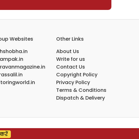
oup Websites
Other Links
ihshobha.in
About Us
ampak.in
Write for us
ravanmagazine.in
Contact Us
assalil.in
Copyright Policy
toringworld.in
Privacy Policy
Terms & Conditions
Dispatch & Delivery
करें