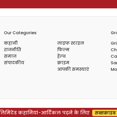
Our Categories
Gr
कहानी
लाइफ स्टाइल
Gr
राजनीति
फिल्म
Ch
समाज
हेल्थ
Ca
संपादकीय
क्राइम
Sar
आपकी समस्याएं
Mo
िमिटेड कहानियां-आर्टिकल पढ़ने के लिए
सब्सक्राइब 