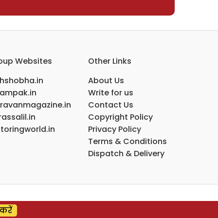
oup Websites
Other Links
ihshobha.in
About Us
ampak.in
Write for us
ravanmagazine.in
Contact Us
assalil.in
Copyright Policy
toringworld.in
Privacy Policy
Terms & Conditions
Dispatch & Delivery
करें