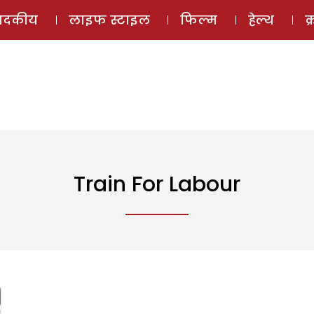
ई-मैगज़ीन
ऑडियो 
पादकीय
लाइफ स्टाइल
फिल्म
हेल्थ
क
Train For Labour