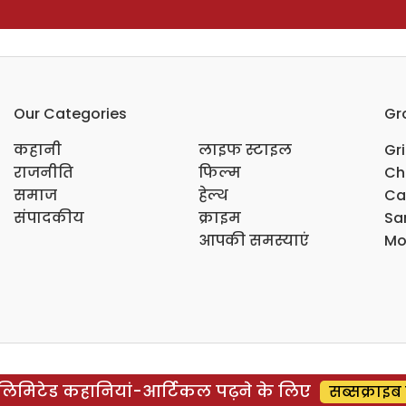
Our Categories
Gr
कहानी
लाइफ स्टाइल
Gr
राजनीति
फिल्म
Ch
समाज
हेल्थ
Ca
संपादकीय
क्राइम
Sar
आपकी समस्याएं
Mo
िमिटेड कहानियां-आर्टिकल पढ़ने के लिए
सब्सक्राइब 