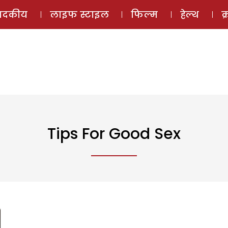
ई-मैगज़ीन
ऑडियो 
पादकीय
लाइफ स्टाइल
फिल्म
हेल्थ
क
Tips For Good Sex