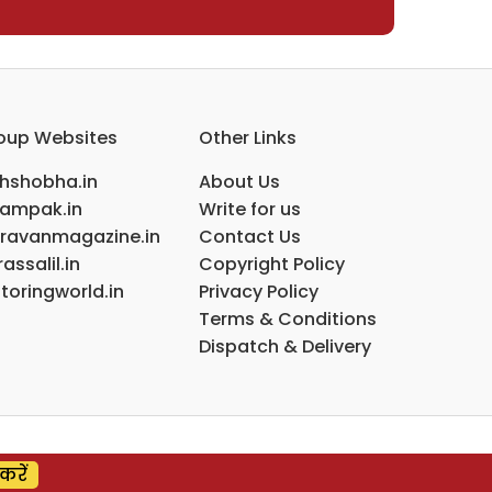
oup Websites
Other Links
ihshobha.in
About Us
ampak.in
Write for us
ravanmagazine.in
Contact Us
assalil.in
Copyright Policy
toringworld.in
Privacy Policy
Terms & Conditions
Dispatch & Delivery
करें