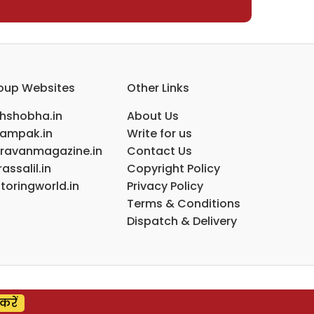
oup Websites
Other Links
ihshobha.in
About Us
ampak.in
Write for us
ravanmagazine.in
Contact Us
assalil.in
Copyright Policy
toringworld.in
Privacy Policy
Terms & Conditions
Dispatch & Delivery
करें