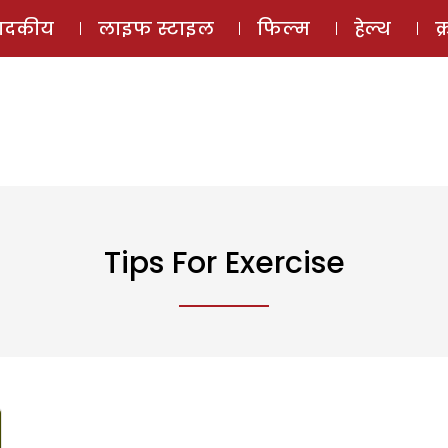
ई-मैगज़ीन
ऑडियो 
पादकीय
लाइफ स्टाइल
फिल्म
हेल्थ
क
Tips For Exercise