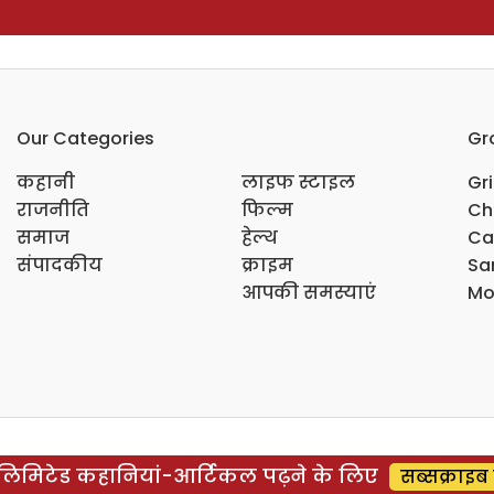
Our Categories
Gr
कहानी
लाइफ स्टाइल
Gr
राजनीति
फिल्म
Ch
समाज
हेल्थ
Ca
संपादकीय
क्राइम
Sar
आपकी समस्याएं
Mo
िमिटेड कहानियां-आर्टिकल पढ़ने के लिए
सब्सक्राइब 