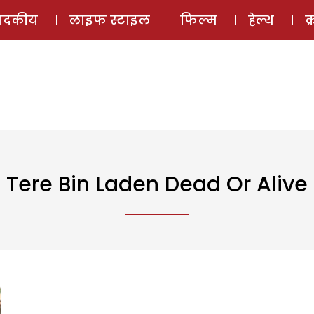
ई-मैगज़ीन
ऑडियो 
पादकीय
लाइफ स्टाइल
फिल्म
हेल्थ
क
Tere Bin Laden Dead Or Alive