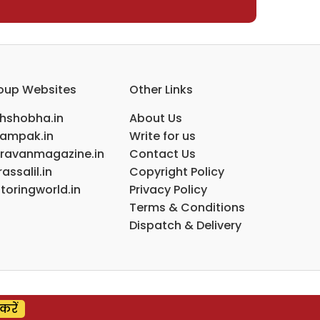
oup Websites
Other Links
ihshobha.in
About Us
ampak.in
Write for us
ravanmagazine.in
Contact Us
assalil.in
Copyright Policy
toringworld.in
Privacy Policy
Terms & Conditions
Dispatch & Delivery
करें