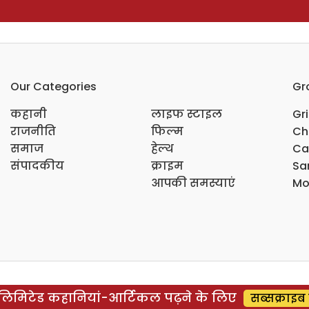
Our Categories
Gr
कहानी
लाइफ स्टाइल
Gr
राजनीति
फिल्म
Ch
समाज
हेल्थ
Ca
संपादकीय
क्राइम
Sar
आपकी समस्याएं
Mo
िमिटेड कहानियां-आर्टिकल पढ़ने के लिए
सब्सक्राइब 